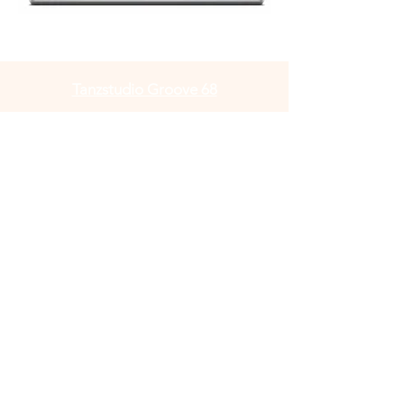
Tanzstudio Groove 68
Tanzstudio Groove 68
Industriestraße 35
68169 Mannheim
Tel:
06201 26 25 931
info@groove68.com
Link.tree
Impressum
Datenschutz
AGB